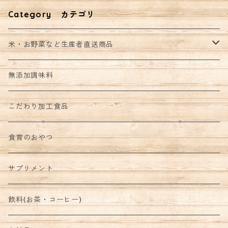
Category カテゴリ
米・お野菜など生産者直送商品
野菜セット
無添加調味料
こだわり加工食品
食育のおやつ
サプリメント
飲料(お茶・コーヒー)