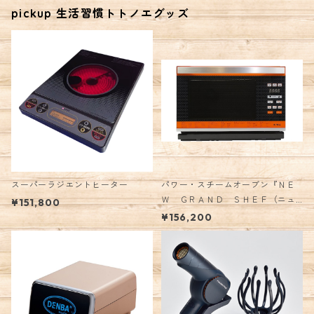
pickup 生活習慣トトノエグッズ
スーパーラジエントヒーター
パワー・スチームオーブン『ＮＥ
Ｗ ＧＲＡＮＤ ＳＨＥＦ（ニュ
¥151,800
ーグランシェフ）』
¥156,200