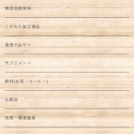
野菜セット
無添加調味料
こだわり加工食品
食育のおやつ
サプリメント
飲料(お茶・コーヒー)
化粧品
洗剤・環境雑貨