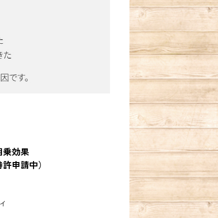
相乗効果
特許申請中）
イ