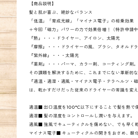
【商品説明】
髪と肌が喜ぶ、絶妙なバランス
「低温」「育成光線」「マイナス電子」の相乗効果
＋今回「磁力」パワーの力で効果倍増！（特許申請
『熱』・・・ドライヤー、アイロン、太陽光
『摩擦』・・・ドライヤーの風、ブラシ、タオルド
『紫外線』・・・太陽光
『薬剤』・・・パーマ、カラー剤、コーティング剤
その課題を解決するために、これまでにない革新的
『適温・適湿・適風・マイナス電子・テラヘルツ・
は、乾かすだけだった従来のドライヤーの常識を変
適温■ 出口温度を100°C以下にすることで髪を熱で
適湿■ 髪の湿度をコントロールし潤いを与えます。
適風■ 強風でキューティクルを傷めない、でも早く
マイナス電子■ キューティクルの開きをおさめ、酸