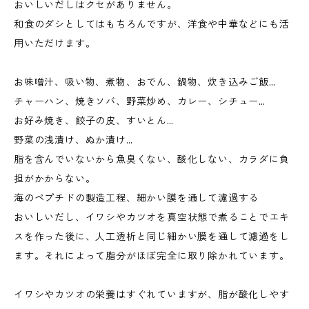
おいしいだしはクセがありません。
和食のダシとしてはもちろんですが、洋食や中華などにも活
用いただけます。
お味噌汁、吸い物、煮物、おでん、鍋物、炊き込みご飯…
チャーハン、焼きソバ、野菜炒め、カレー、シチュー…
お好み焼き、餃子の皮、すいとん…
野菜の浅漬け、ぬか漬け…
脂を含んでいないから魚臭くない、酸化しない、カラダに負
担がかからない。
海のペプチドの製造工程、細かい膜を通して濾過する
おいしいだし、イワシやカツオを真空状態で煮ることでエキ
スを作った後に、人工透析と同じ細かい膜を通して濾過をし
ます。それによって脂分がほぼ完全に取り除かれています。
イワシやカツオの栄養はすぐれていますが、脂が酸化しやす