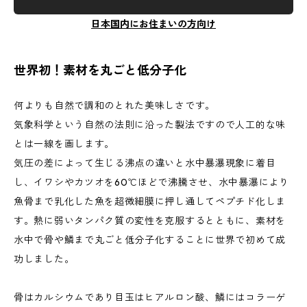
日本国内にお住まいの方向け
世界初！素材を丸ごと低分子化
何よりも自然で調和のとれた美味しさです。
気象科学という自然の法則に沿った製法ですので人工的な味
とは一線を画します。
気圧の差によって生じる沸点の違いと水中暴瀑現象に着目
し、イワシやカツオを60℃ほどで沸騰させ、水中暴瀑により
魚骨まで乳化した魚を超微細膜に押し通してペプチド化しま
す。熱に弱いタンパク質の変性を克服するとともに、素材を
水中で骨や鱗まで丸ごと低分子化することに世界で初めて成
功しました。
骨はカルシウムであり目玉はヒアルロン酸、鱗にはコラーゲ