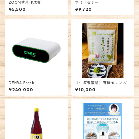
ZOOM背景作成費
アミノゼリー
¥5,500
¥9,720
DENBA Fresh
【生産者直送】有機モリンガ
パウダー
¥240,000
¥10,000