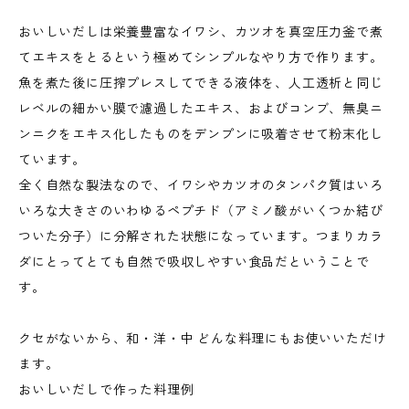
おいしいだしは栄養豊富なイワシ、カツオを真空圧力釜で煮
てエキスをとるという極めてシンプルなやり方で作ります。
魚を煮た後に圧搾プレスしてできる液体を、人工透析と同じ
レベルの細かい膜で濾過したエキス、およびコンブ、無臭ニ
ンニクをエキス化したものをデンプンに吸着させて粉末化し
ています。
全く自然な製法なので、イワシやカツオのタンパク質はいろ
いろな大きさのいわゆるペプチド（アミノ酸がいくつか結び
ついた分子）に分解された状態になっています。つまりカラ
ダにとってとても自然で吸収しやすい食品だということで
す。
クセがないから、和・洋・中 どんな料理にもお使いいただけ
ます。
おいしいだしで作った料理例