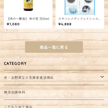
【味の一醸造】 味の母 720ml
スキンレメディフェイシャル
ローション
¥1,080
¥4,888
商品一覧に戻る
CATEGORY
米・お野菜など生産者直送商品
野菜セット
無添加調味料
こだわり加工食品