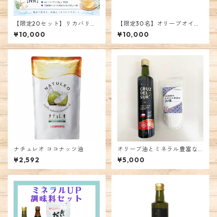
【限定20セット】リカバリー
【限定30名】オリーブオイル
栄養スープセット
と73種類のミネラル豊富なお
¥10,000
¥10,000
塩セット
ナチュレオ ココナッツ油
オリーブ油とミネラル豊富な
お塩セット
¥2,592
¥5,000