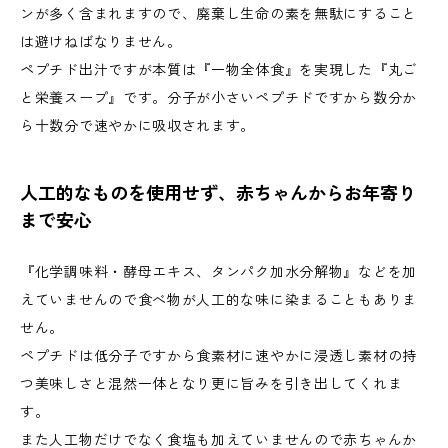
ンが多く含まれますので、廃棄し生命の素を無駄にすること
は避けねばなりません。
ペプチド出汁ですが本質は『一物全体食』を実現した『丸ご
と栄養スープ』です。分子が小さいペプチドですから数分か
ら十数分で速やかに吸収されます。
人工的なものを使用せず、赤ちゃんからお年寄り
まで安心
『化学調味料・酵母エキス、タンパク加水分解物』などを加
えていませんので食べ物が人工的な味に染まることもありま
せん。
ペプチドは低分子ですから食素材に速やかに浸透し素材の持
つ美味しさと混然一体となり更に旨みを引き出してくれま
す。
また人工物だけでなく食塩も加えていませんので赤ちゃんか