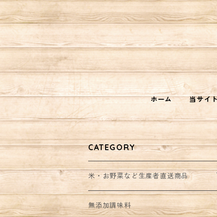
ホーム
当サイ
CATEGORY
米・お野菜など生産者直送商品
野菜セット
無添加調味料