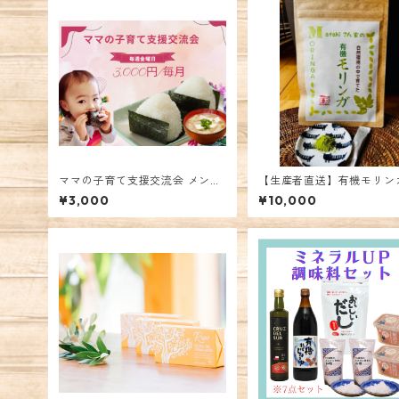
ママの子育て支援交流会 メンバ
【生産者直送】有機モリン
ーズ
ウダー
¥3,000
¥10,000