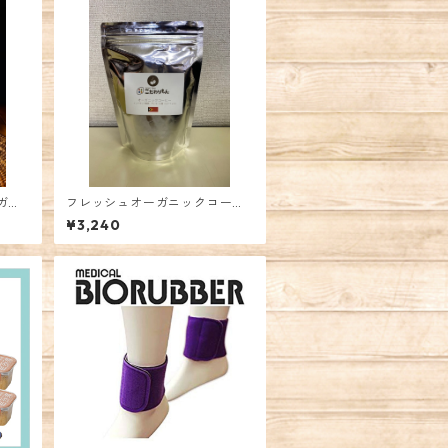
ガパ
フレッシュオーガニックコーヒ
ー200ｇ 東ティモール レテ
¥3,240
フォホ