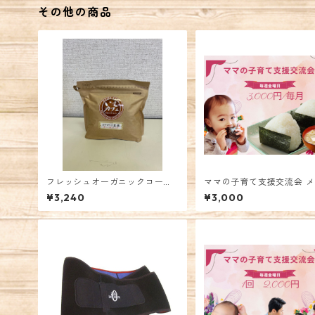
その他の商品
フレッシュオーガニックコーヒ
ママの子育て支援交流会 
ー200ｇ コロンビア KYOTO
ーズ
¥3,240
¥3,000
農園