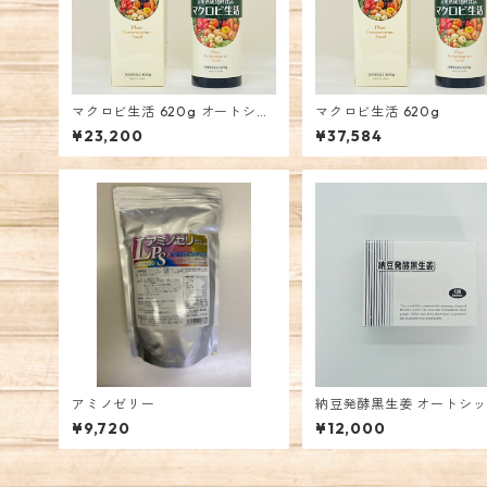
マクロビ生活 620g オートシッ
マクロビ生活 620g
プ
¥23,200
¥37,584
アミノゼリー
納豆発酵黒生姜 オートシ
¥9,720
¥12,000