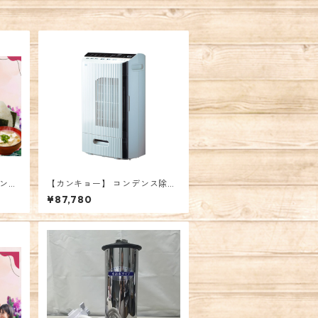
メンバ
【カンキョー】 コンデンス除湿
機
¥87,780