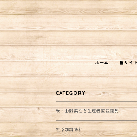
ホーム
当サイ
CATEGORY
米・お野菜など生産者直送商品
野菜セット
無添加調味料