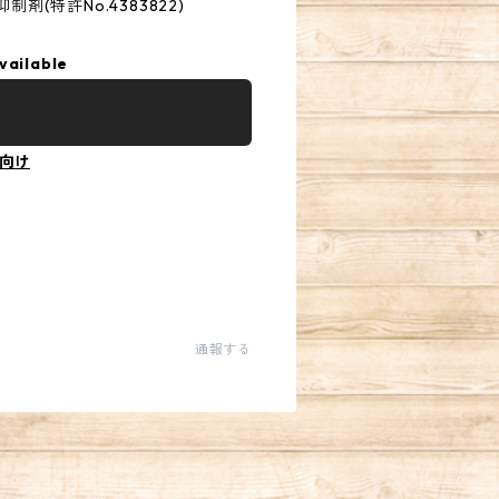
剤(特許No.4383822)
vailable
向け
通報する