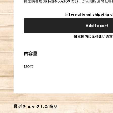
糖尿病治療薬(特許No.4309108)、がん細胞遠隔転移抑制
International shipping a
Add to cart
日本国内にお住まいの方
内容量
120粒
最近チェックした商品