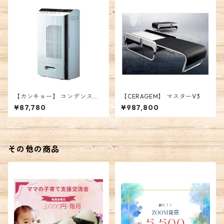
【カンキョー】 コンデンス除
【CERAGEM】 マスターV3
湿機
¥87,780
¥987,800
その他の商品