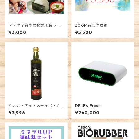
ママの子育て支援交流会 メン
ZOOM背景作成費
バーズ
¥3,000
¥5,500
クルス・デル・スール（エク
DENBA Fresh
ストラバージンオリーブオイ
¥3,996
¥240,000
ル）500ml