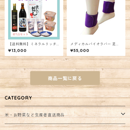
【送料無料】ミネラルリッチ
メディカルバイオラバー 足首
調味料セット
タイプ
¥13,000
¥55,000
商品一覧に戻る
CATEGORY
米・お野菜など生産者直送商品