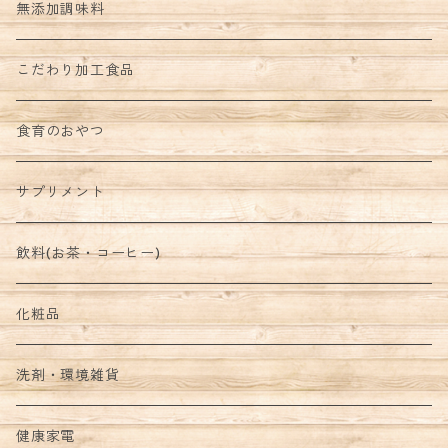
野菜セット
無添加調味料
こだわり加工食品
食育のおやつ
サプリメント
飲料(お茶・コーヒー)
化粧品
洗剤・環境雑貨
健康家電