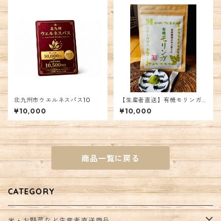
北九州市ウエルネスパス10
【生産者直送】有機モリンガ
パウダー
¥10,000
¥10,000
商品一覧に戻る
CATEGORY
米・お野菜など生産者直送商品