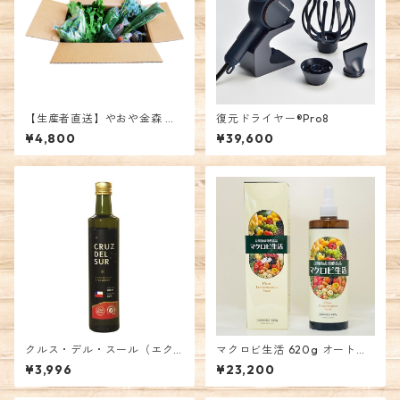
【生産者直送】やおや金森 季
復元ドライヤー®︎Pro8
節のお野菜セット（農薬不使
¥4,800
¥39,600
用）※お届けできる県に限り
あり
クルス・デル・スール（エク
マクロビ生活 620g オートシ
ストラバージンオリーブオイ
ップ
¥3,996
¥23,200
ル）500ml